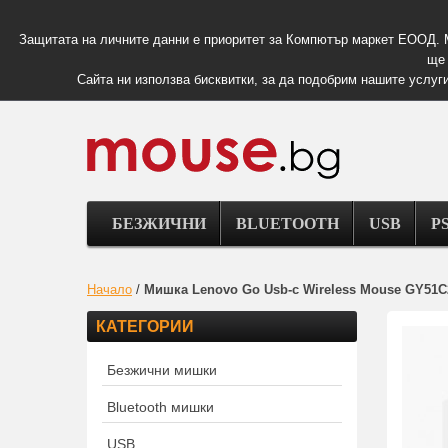
Защитата на личните данни е приоритет за Компютър маркет ЕООД. 
ще 
Сайта ни използва бисквитки, за да подобрим нашите услуги
БЕЗЖИЧНИ
BLUETOOTH
USB
PS
Начало
/
Мишка Lenovo Go Usb-c Wireless Mouse GY51C
КАТЕГОРИИ
Безжични мишки
Bluetooth мишки
USB