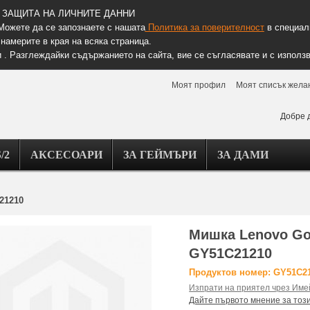
ЗАЩИТА НА ЛИЧНИТЕ ДАННИ
Можете да се запознаете с нашата
Политика за поверителност
в специалн
намерите в края на всяка страница.
 . Разглеждайки съдържанието на сайта, вие се съгласявате и с използв
Моят профил
Моят списък жела
Добре 
/2
АКСЕСОАРИ
ЗА ГЕЙМЪРИ
ЗА ДАМИ
21210
Мишка Lenovo Go
GY51C21210
Продуктов номер: GY51C2
Изпрати на приятел чрез Име
Дайте първото мнение за тоз