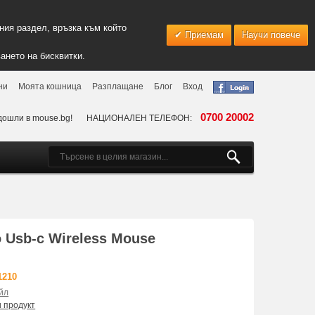
ия раздел, връзка към който
Приемам
Научи повече
ането на бисквитки.
ни
Моята кошница
Разплащане
Блог
Вход
0700 20002
дошли в mouse.bg!
НАЦИОНАЛЕН ТЕЛЕФОН:
 Usb-c Wireless Mouse
1210
йл
и продукт