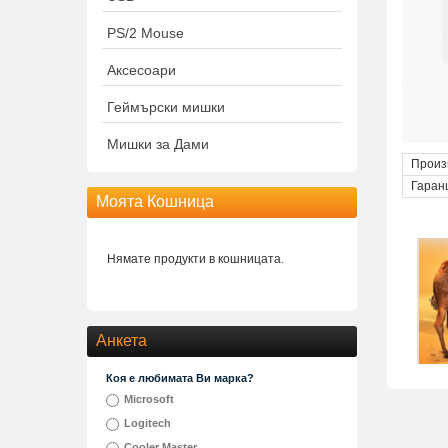
PS/2 Mouse
Аксесоари
Геймърски мишки
Мишки за Дами
Произ
Гаран
Моята Кошница
Нямате продукти в кошницата.
Анкета
Коя е любимата Ви марка?
Microsoft
Logitech
Cooler Master