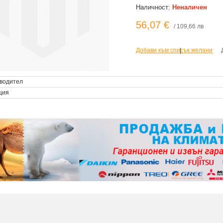
Наличност:
Неналичен
56,07 €
/ 109,66 лв
Добави към списък желани
|
водител
ция