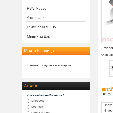
PS/2 Mouse
Аксесоари
Геймърски мишки
Мишки за Дами
Hover on
Моята Кошница
Още из
Нямате продукти в кошницата.
Анкета
ДЕТА
Lenovo 
Коя е любимата Ви марка?
Microsoft
Произ
Logitech
Интер
Cooler Master