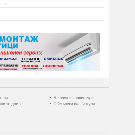
рен
тери
Безжични клавиатури
чки за достъп
Геймърски клавиатури