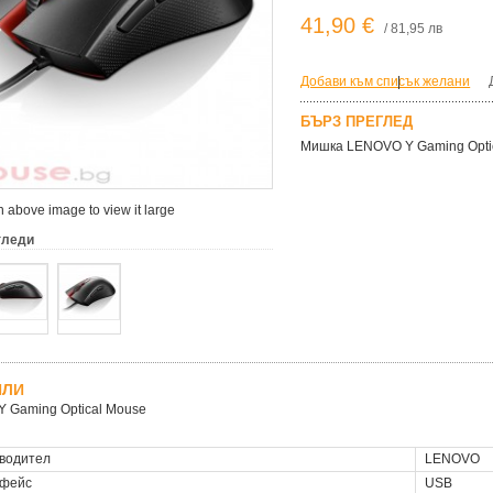
41,90 €
/ 81,95 лв
Добави към списък желани
|
БЪРЗ ПРЕГЛЕД
Мишка LENOVO Y Gaming Opti
 above image to view it large
гледи
ЙЛИ
Y Gaming Optical Mouse
водител
LENOVO
фейс
USB