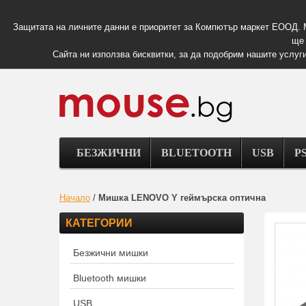
Защитата на личните данни е приоритет за Компютър маркет ЕООД. 
ще 
Сайта ни използва бисквитки, за да подобрим нашите услуги
БЕЗЖИЧНИ
BLUETOOTH
USB
PS
Начало
/
Мишка LENOVO Y геймърска оптична
КАТЕГОРИИ
Безжични мишки
Bluetooth мишки
USB