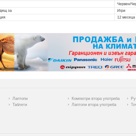
Червен/Че
дящ за
Игри
ция
12 месеца
Лаптопи
Компютри втора употреба
Ру
Таблети
Лаптопи втора употреба
То