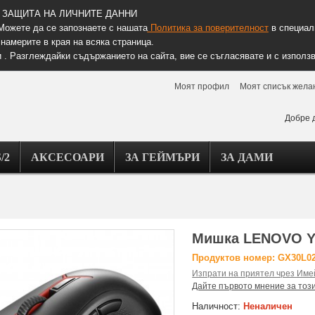
ЗАЩИТА НА ЛИЧНИТЕ ДАННИ
Можете да се запознаете с нашата
Политика за поверителност
в специалн
намерите в края на всяка страница.
 . Разглеждайки съдържанието на сайта, вие се съгласявате и с използв
Моят профил
Моят списък жела
Добре 
/2
АКСЕСОАРИ
ЗА ГЕЙМЪРИ
ЗА ДАМИ
Мишка LENOVO Y
Продуктов номер: GX30L0
Изпрати на приятел чрез Име
Дайте първото мнение за тоз
Наличност:
Неналичен