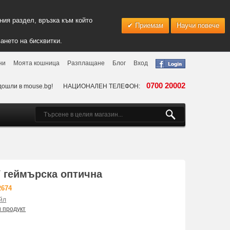
ия раздел, връзка към който
Приемам
Научи повече
ането на бисквитки.
ни
Моята кошница
Разплащане
Блог
Вход
0700 20002
дошли в mouse.bg!
НАЦИОНАЛЕН ТЕЛЕФОН:
 геймърска оптична
2674
йл
и продукт