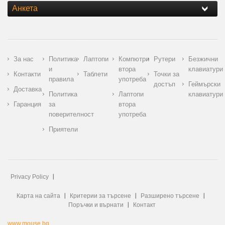
Анкета
За нас
Политика
Лаптопи
Компютри
Рутери
Безжични
и
втора
клавиатури
Контакти
Таблети
Точки за
правила
употреба
достъп
Геймърски
Доставка
Политика
Лаптопи
клавиатури
Гаранция
за
втора
поверителност
употреба
Приятели
Privacy Policy
Карта на сайта
Критерии за търсене
Разширено търсене
Поръчки и върнати
Контакт
www.mouse.bg