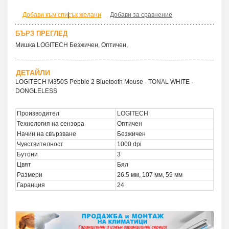
Добави към списък желани
|
Добави за сравнение
БЪРЗ ПРЕГЛЕД
Мишка LOGITECH Безжичен, Оптичен,
ДЕТАЙЛИ
LOGITECH M350S Pebble 2 Bluetooth Mouse - TONAL WHITE -
DONGLELESS
Производител
LOGITECH
Технология на сензора
Оптичен
Начин на свързване
Безжичен
Чувствителност
1000 dpi
Бутони
3
Цвят
Бял
Размери
26.5 мм, 107 мм, 59 мм
Гаранция
24