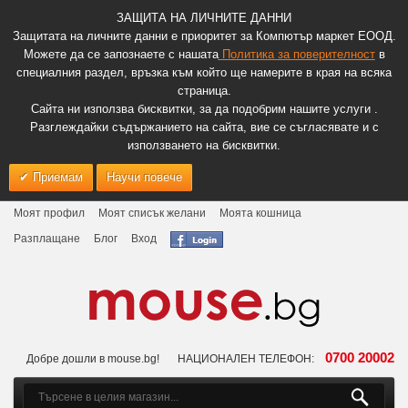
ЗАЩИТА НА ЛИЧНИТЕ ДАННИ
Защитата на личните данни е приоритет за Компютър маркет ЕООД.
Можете да се запознаете с нашата
Политика за поверителност
в
специалния раздел, връзка към който ще намерите в края на всяка
страница.
Сайта ни използва бисквитки, за да подобрим нашите услуги .
Разглеждайки съдържанието на сайта, вие се съгласявате и с
използването на бисквитки.
Приемам
Научи повече
Моят профил
Моят списък желани
Моята кошница
Разплащане
Блог
Вход
0700 20002
Добре дошли в mouse.bg!
НАЦИОНАЛЕН ТЕЛЕФОН: