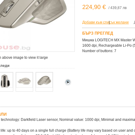
224,90 €
/ 439,87 лв
Добави към списък желани
|
БЪРЗ ПРЕГЛЕД
Мишка LOGITECH MX Master Wire
1600 dpi, Rechargeable Li-Po (
Number of buttons: 7
 above image to view it large
гледи
ЙЛИ
 technology: Darkfield Laser sensor, Nominal value: 1000 dpi, Minimal and maximal
y life: up to 40 days on a single full charge (Battery life may vary based on user a