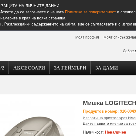
ЗАЩИТА НА ЛИЧНИТЕ ДАННИ
Можете да се запознаете с нашата
Политика за поверителност
в специалн
намерите в края на всяка страница.
 . Разглеждайки съдържанието на сайта, вие се съгласявате и с използв
Моят профил
Моят списък жела
Добре 
/2
АКСЕСОАРИ
ЗА ГЕЙМЪРИ
ЗА ДАМИ
Мишка LOGITECH 
Продуктов номер: 910-004
Изпрати на приятел чрез Име
Дайте първото мнение за тоз
Наличност:
Неналичен