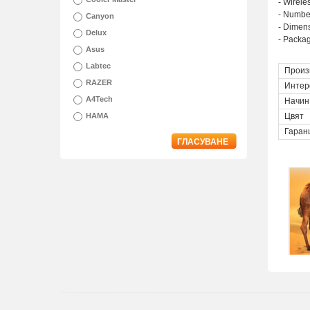
- Wirele
- Number
Canyon
- Dimens
Delux
- Packag
Asus
Labtec
Произ
RAZER
Интер
A4Tech
Начин
HAMA
Цвят
Гаран
ГЛАСУВАНЕ