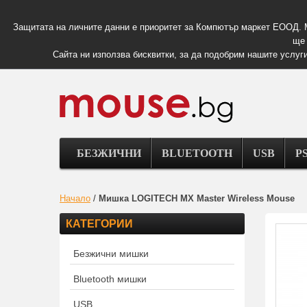
Защитата на личните данни е приоритет за Компютър маркет ЕООД. 
ще 
Сайта ни използва бисквитки, за да подобрим нашите услуги
БЕЗЖИЧНИ
BLUETOOTH
USB
PS
Начало
/
Мишка LOGITECH MX Master Wireless Mouse
КАТЕГОРИИ
Безжични мишки
Bluetooth мишки
USB