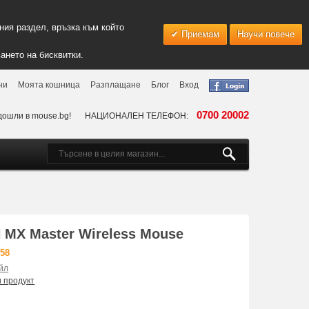
ия раздел, връзка към който
Приемам
Научи повече
ането на бисквитки.
ни
Моята кошница
Разплащане
Блог
Вход
0700 20002
дошли в mouse.bg!
НАЦИОНАЛЕН ТЕЛЕФОН:
MX Master Wireless Mouse
958
йл
и продукт