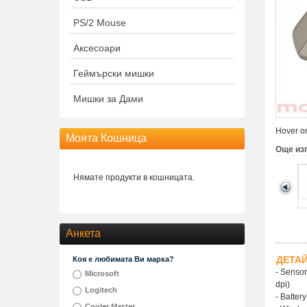
PS/2 Mouse
Аксесоари
Геймърски мишки
Мишки за Дами
Hover on
Моята Кошница
Още из
Нямате продукти в кошницата.
Анкета
ДЕТА
Коя е любимата Ви марка?
- Sensor
Microsoft
dpi)
Logitech
- Batter
Cooler Master