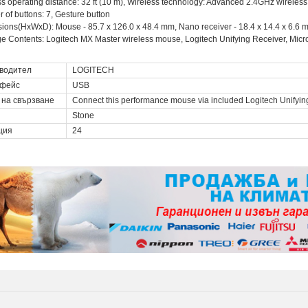
ss operating distance: 32 ft (10 m), Wireless technology: Advanced 2.4GHz wireles
 of buttons: 7, Gesture button
ions(HxWxD): Mouse - 85.7 x 126.0 x 48.4 mm, Nano receiver - 18.4 x 14.4 x 6.6 
e Contents: Logitech MX Master wireless mouse, Logitech Unifying Receiver, Micr
водител
LOGITECH
фейс
USB
 на свързване
Connect this performance mouse via included Logitech Unifying
Stone
ция
24