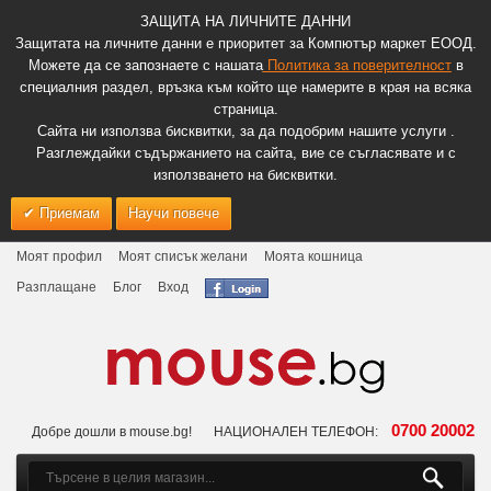
ЗАЩИТА НА ЛИЧНИТЕ ДАННИ
Защитата на личните данни е приоритет за Компютър маркет ЕООД.
Можете да се запознаете с нашата
Политика за поверителност
в
специалния раздел, връзка към който ще намерите в края на всяка
страница.
Сайта ни използва бисквитки, за да подобрим нашите услуги .
Разглеждайки съдържанието на сайта, вие се съгласявате и с
използването на бисквитки.
Приемам
Научи повече
Моят профил
Моят списък желани
Моята кошница
Разплащане
Блог
Вход
0700 20002
Добре дошли в mouse.bg!
НАЦИОНАЛЕН ТЕЛЕФОН: