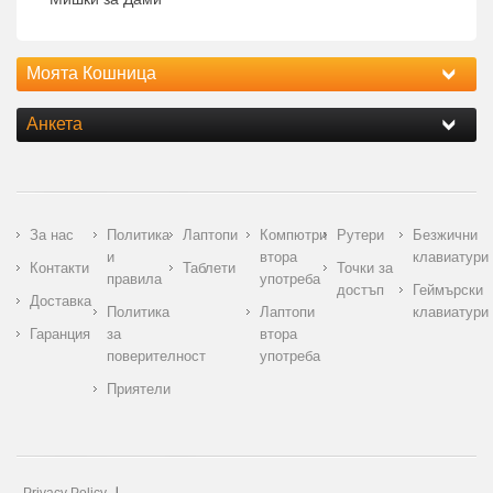
Моята Кошница
Анкета
За нас
Политика
Лаптопи
Компютри
Рутери
Безжични
и
втора
клавиатури
Контакти
Таблети
Точки за
правила
употреба
достъп
Геймърски
Доставка
Политика
Лаптопи
клавиатури
Гаранция
за
втора
поверителност
употреба
Приятели
Privacy Policy