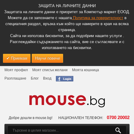
ЗАЩИТА НА ЛИЧНИТЕ ДАННИ
Защитата на личните данни е приоритет за Компютър маркет ЕООД.
Можете да се запознаете с нашата
Политика за поверителност
в
специалния раздел, връзка към който ще намерите в края на всяка
страница.
Сайта ни използва бисквитки, за да подобрим нашите услуги .
Разглеждайки съдържанието на сайта, вие се съгласявате и с
използването на бисквитки.
Приемам
Научи повече
Моят профил
Моят списък желани
Моята кошница
Разплащане
Блог
Вход
0700 20002
Добре дошли в mouse.bg!
НАЦИОНАЛЕН ТЕЛЕФОН: