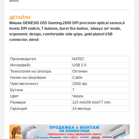
wired
ДЕТАЙЛИ
Мишка GENESIS G55 Gaming.2000 DPI precision optical sensor,4
levels DPI switch, 7 buttons, burst fire button, 'always on' mode,
ergonomic design, comfortable side grips, gold plated USB
connector, wired
Производител
NATEC
Интерфейс
USB 2.0
Технология на сензора
Оптичен
Начин на свързване
Cable
Чувствителност
2000 dpi
Бутони
7
Цвят
Черен
Размери
115 mm/39 mm/77 mm
Гаранция
24 месеца