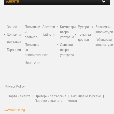
Анкета
За нас
Политика
Лаптопи
Компютри
Рутери
Безжични
и
втора
клавиатури
Контакти
Таблети
Точки за
правила
употреба
достъп
Геймърски
Доставка
Политика
Лаптопи
клавиатури
Гаранция
за
втора
поверителност
употреба
Приятели
Privacy Policy
Карта на сайта
Критерии за търсене
Разширено търсене
Поръчки и върнати
Контакт
www.mouse.bg