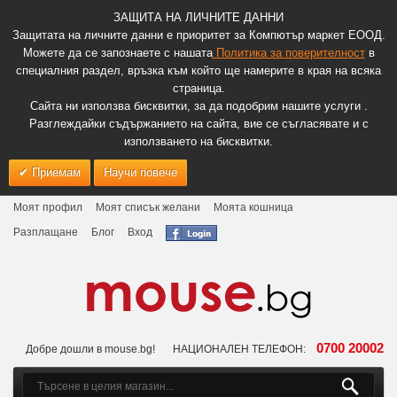
ЗАЩИТА НА ЛИЧНИТЕ ДАННИ
Защитата на личните данни е приоритет за Компютър маркет ЕООД.
Можете да се запознаете с нашата
Политика за поверителност
в
специалния раздел, връзка към който ще намерите в края на всяка
страница.
Сайта ни използва бисквитки, за да подобрим нашите услуги .
Разглеждайки съдържанието на сайта, вие се съгласявате и с
използването на бисквитки.
Приемам
Научи повече
Моят профил
Моят списък желани
Моята кошница
Разплащане
Блог
Вход
0700 20002
Добре дошли в mouse.bg!
НАЦИОНАЛЕН ТЕЛЕФОН: