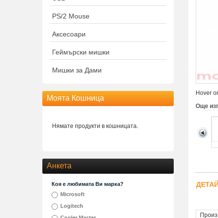
PS/2 Mouse
Аксесоари
Геймърски мишки
Мишки за Дами
Hover on
Моята Кошница
Още из
Нямате продукти в кошницата.
Анкета
ДЕТА
Коя е любимата Ви марка?
Microsoft
Logitech
Произ
Cooler Master