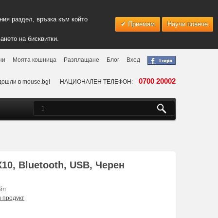
ия раздел, връзка към който
Приемам
Научи повече
ането на бисквитки.
ни
Моята кошница
Разплащане
Блог
Вход
0700 20002
дошли в mouse.bg!
НАЦИОНАЛЕН ТЕЛЕФОН:
10, Bluetooth, USB, Черен
йл
и продукт