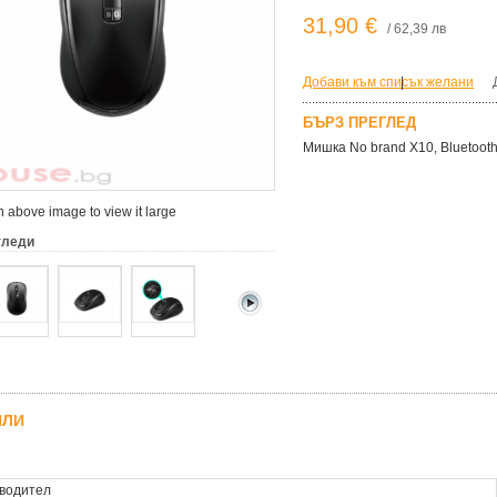
31,90 €
/ 62,39 лв
Добави към списък желани
|
БЪРЗ ПРЕГЛЕД
Мишка No brand X10, Bluetoot
 above image to view it large
гледи
ЙЛИ
водител