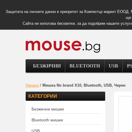
Защитата на личните данни е приоритет за Компютър маркет ЕООД. 
ще 
Сайта ни използва бисквитки, за да подобрим нашите услуги
БЕЗЖИЧНИ
BLUETOOTH
USB
PS
Начало
/
Мишка No brand X10, Bluetooth, USB, Черен
КАТЕГОРИИ
Безжични мишки
Bluetooth мишки
USB