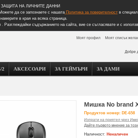
ЗАЩИТА НА ЛИЧНИТЕ ДАННИ
Можете да се запознаете с нашата
Политика за поверителност
в специалн
намерите в края на всяка страница.
 . Разглеждайки съдържанието на сайта, вие се съгласявате и с използв
Моят профил
Моят списък жела
Добре 
/2
АКСЕСОАРИ
ЗА ГЕЙМЪРИ
ЗА ДАМИ
Мишка No brand X
Продуктов номер: DE-658
Изпрати на приятел чрез Име
Дайте първото мнение за тоз
Наличност:
Неналичен