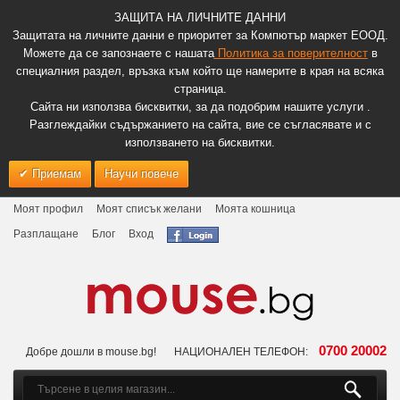
ЗАЩИТА НА ЛИЧНИТЕ ДАННИ
Защитата на личните данни е приоритет за Компютър маркет ЕООД.
Можете да се запознаете с нашата
Политика за поверителност
в
специалния раздел, връзка към който ще намерите в края на всяка
страница.
Сайта ни използва бисквитки, за да подобрим нашите услуги .
Разглеждайки съдържанието на сайта, вие се съгласявате и с
използването на бисквитки.
Приемам
Научи повече
Моят профил
Моят списък желани
Моята кошница
Разплащане
Блог
Вход
0700 20002
Добре дошли в mouse.bg!
НАЦИОНАЛЕН ТЕЛЕФОН: