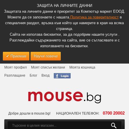
ЗАЩИТА НА ЛИЧНИТЕ ДАННИ
Защитата на личните данни е приоритет за Компютър маркет ЕООД.
Можете да се запознаете с нашата
Политика за поверителност
в
специалния раздел, връзка към който ще намерите в края на всяка
страница.
Сайта ни използва бисквитки, за да подобрим нашите услуги .
Разглеждайки съдържанието на сайта, вие се съгласявате и с
използването на бисквитки.
Приемам
Научи повече
Моят профил
Моят списък желани
Моята кошница
Разплащане
Блог
Вход
0700 20002
Добре дошли в mouse.bg!
НАЦИОНАЛЕН ТЕЛЕФОН: