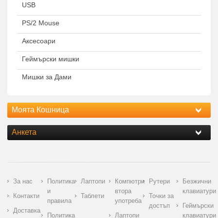
USB
PS/2 Mouse
Аксесоари
Геймърски мишки
Мишки за Дами
Моята Кошница
Анкета
За нас
Политика
Лаптопи
Компютри
Рутери
Безжични
и
втора
клавиатури
Контакти
Таблети
Точки за
правила
употреба
достъп
Геймърски
Доставка
Политика
Лаптопи
клавиатури