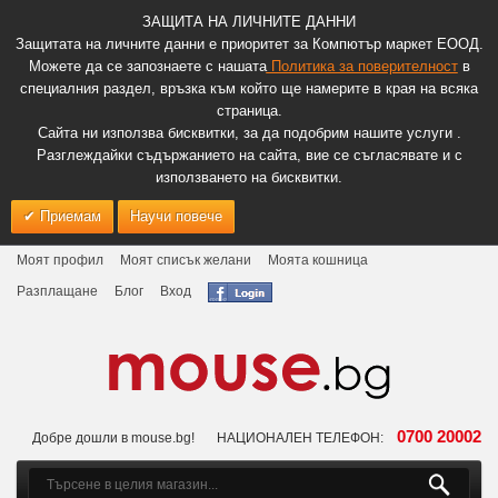
ЗАЩИТА НА ЛИЧНИТЕ ДАННИ
Защитата на личните данни е приоритет за Компютър маркет ЕООД.
Можете да се запознаете с нашата
Политика за поверителност
в
специалния раздел, връзка към който ще намерите в края на всяка
страница.
Сайта ни използва бисквитки, за да подобрим нашите услуги .
Разглеждайки съдържанието на сайта, вие се съгласявате и с
използването на бисквитки.
Приемам
Научи повече
Моят профил
Моят списък желани
Моята кошница
Разплащане
Блог
Вход
0700 20002
Добре дошли в mouse.bg!
НАЦИОНАЛЕН ТЕЛЕФОН: