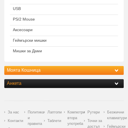
USB
PS/2 Mouse
Аксесоари
Геймърски мишки
Мишки за Дами
Моята Кошница
Анкета
За нас
Политика
Лаптопи
Компютри
Рутери
Безжични
и
втора
клавиатури
Контакти
Таблети
Точки за
правила
употреба
достъп
Геймърски