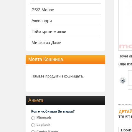
PS/2 Mouse
Аксесоари
Геймърски мишки
Мишки за Дами
Hover on
Моята Кошница
Още из
Нямате продукти в кошницата.
Анкета
ДЕТА
Коя е любимата Ви марка?
TRUST P
Microsoft
Logitech
Произ
Cooler Master