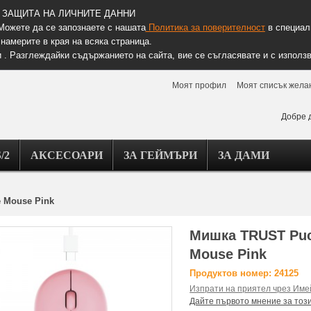
ЗАЩИТА НА ЛИЧНИТЕ ДАННИ
Можете да се запознаете с нашата
Политика за поверителност
в специалн
намерите в края на всяка страница.
 . Разглеждайки съдържанието на сайта, вие се съгласявате и с използв
Моят профил
Моят списък жела
Добре 
/2
АКСЕСОАРИ
ЗА ГЕЙМЪРИ
ЗА ДАМИ
e Mouse Pink
Мишка TRUST Puck
Mouse Pink
Продуктов номер: 24125
Изпрати на приятел чрез Име
Дайте първото мнение за тоз