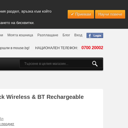
ия раздел, връзка към който
Приемам
Научи повече
ането на бисквитки.
ни
Моята кошница
Разплащане
Блог
Вход
0700 20002
дошли в mouse.bg!
НАЦИОНАЛЕН ТЕЛЕФОН:
 Wireless & BT Rechargeable
йл
и продукт