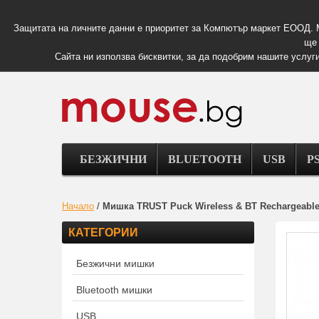
Защитата на личните данни е приоритет за Компютър маркет ЕООД. 
ще 
Сайта ни използва бисквитки, за да подобрим нашите услуги
БЕЗЖИЧНИ
BLUETOOTH
USB
PS
Начало
/
Мишка TRUST Puck Wireless & BT Rechargeabl
КАТЕГОРИИ
Безжични мишки
Bluetooth мишки
USB