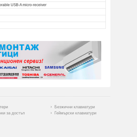
storable USB-A micro-receiver
тери
Безжични клавиатури
чки за достъп
Геймърски клавиатури