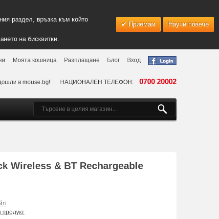
ия раздел, връзка към който
Приемам
Научи повече
ането на бисквитки.
ни
Моята кошница
Разплащане
Блог
Вход
0700 20002
дошли в mouse.bg!
НАЦИОНАЛЕН ТЕЛЕФОН:
 Wireless & BT Rechargeable
йл
и продукт