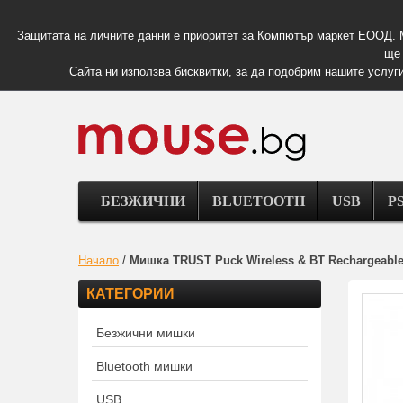
Защитата на личните данни е приоритет за Компютър маркет ЕООД. 
ще 
Сайта ни използва бисквитки, за да подобрим нашите услуги
БЕЗЖИЧНИ
BLUETOOTH
USB
PS
Начало
/
Мишка TRUST Puck Wireless & BT Rechargeabl
КАТЕГОРИИ
Безжични мишки
Bluetooth мишки
USB