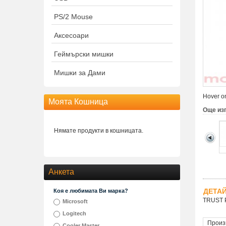
PS/2 Mouse
Аксесоари
Геймърски мишки
Мишки за Дами
Hover on
Моята Кошница
Още из
Нямате продукти в кошницата.
Анкета
ДЕТА
Коя е любимата Ви марка?
TRUST P
Microsoft
Logitech
Произ
Cooler Master