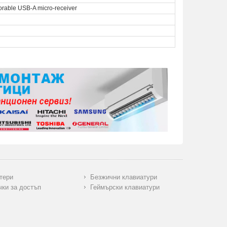
storable USB-A micro-receiver
тери
Безжични клавиатури
чки за достъп
Геймърски клавиатури