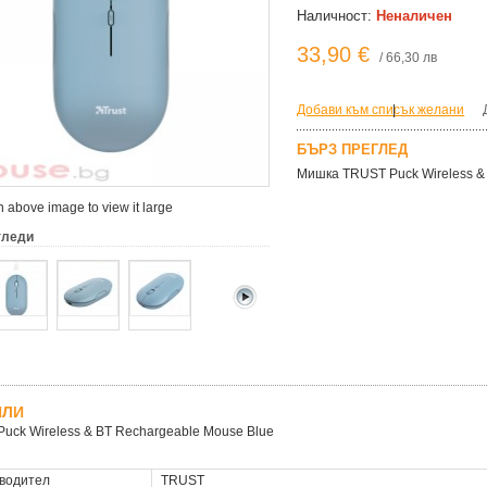
Наличност:
Неналичен
33,90 €
/ 66,30 лв
Добави към списък желани
|
БЪРЗ ПРЕГЛЕД
Мишка TRUST Puck Wireless &
 above image to view it large
гледи
ЙЛИ
uck Wireless & BT Rechargeable Mouse Blue
водител
TRUST