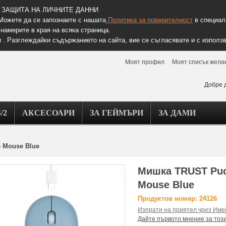
ЗАЩИТА НА ЛИЧНИТЕ ДАННИ
Можете да се запознаете с нашата
Политика за поверителност
в специалн
намерите в края на всяка страница.
 . Разглеждайки съдържанието на сайта, вие се съгласявате и с използв
Моят профил
Моят списък жела
Добре 
/2
АКСЕСОАРИ
ЗА ГЕЙМЪРИ
ЗА ДАМИ
e Mouse Blue
Мишка TRUST Puck
Mouse Blue
Продуктов номер: 24126
Изпрати на приятел чрез Име
Дайте първото мнение за тоз