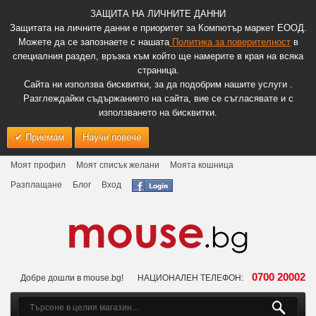
ЗАЩИТА НА ЛИЧНИТЕ ДАННИ
Защитата на личните данни е приоритет за Компютър маркет ЕООД.
Можете да се запознаете с нашата
Политика за поверителност
в
специалния раздел, връзка към който ще намерите в края на всяка
страница.
Сайта ни използва бисквитки, за да подобрим нашите услуги .
Разглеждайки съдържанието на сайта, вие се съгласявате и с
използването на бисквитки.
Приемам
Научи повече
Моят профил
Моят списък желани
Моята кошница
Разплащане
Блог
Вход
0700 20002
Добре дошли в mouse.bg!
НАЦИОНАЛЕН ТЕЛЕФОН: