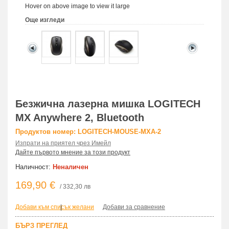
Hover on above image to view it large
Още изгледи
Безжична лазерна мишка LOGITECH
MX Anywhere 2, Bluetooth
Продуктов номер: LOGITECH-MOUSE-MXA-2
Изпрати на приятел чрез Имейл
Дайте първото мнение за този продукт
Наличност:
Неналичен
169,90 €
/ 332,30 лв
Добави към списък желани
|
Добави за сравнение
БЪРЗ ПРЕГЛЕД