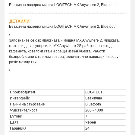
Безжична лазерна мишка LOGITECH MX Anywhere 2, Bluetooth
ДЕТАЙЛИ
Безжична лазерна мишка LOGITECH MX Anywhere 2, Bluetooth
\
Запознайте се с компактната и мощна MX Anywhere 2, мишката,
която ви дава суперсили. MX Anywhere 2S работи навсякъде -
кафенета, хотелски стаи и срещи извън обекта. Работи
безпроблемно с три компютъра, включително навигация и copy-
paste между тях.
\
Производител
LOGITECH
Интерфейс
Безжична
Начин на свързване
Bluetooth
Чувствителност
200 - 4000
Бутони
7
Цвят
Черен
Гаранция
24