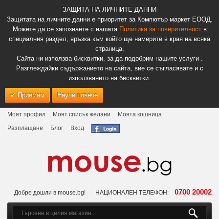
ЗАЩИТА НА ЛИЧНИТЕ ДАННИ
Защитата на личните данни е приоритет за Компютър маркет ЕООД.
Можете да се запознаете с нашата
Политика за поверителност
в
специалния раздел, връзка към който ще намерите в края на всяка
страница.
Сайта ни използва бисквитки, за да подобрим нашите услуги .
Разглеждайки съдържанието на сайта, вие се съгласявате и с
използването на бисквитки.
Приемам
Научи повече
Моят профил
Моят списък желани
Моята кошница
Разплащане
Блог
Вход
0700 20002
Добре дошли в mouse.bg!
НАЦИОНАЛЕН ТЕЛЕФОН: