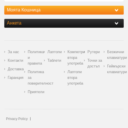
Моята Кошница
Анкета
За нас
Политика
Лаптопи
Компютри
Рутери
Безжични
и
втора
клавиатури
Контакти
Таблети
Точки за
правила
употреба
достъп
Геймърски
Доставка
Политика
Лаптопи
клавиатури
Гаранция
за
втора
поверителност
употреба
Приятели
Privacy Policy