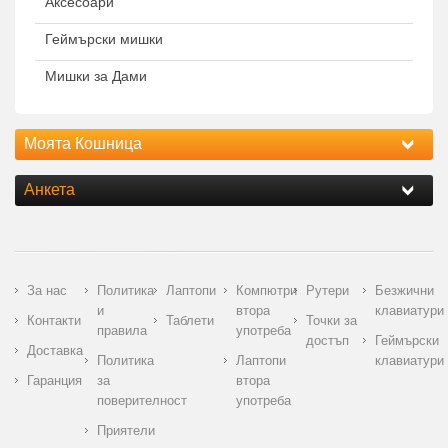
Аксесоари
Геймърски мишки
Мишки за Дами
Моята Кошница
Анкета
За нас
Политика
Лаптопи
Компютри
Рутери
Безжични
и
втора
клавиатури
Контакти
Таблети
Точки за
правила
употреба
достъп
Геймърски
Доставка
Политика
Лаптопи
клавиатури
Гаранция
за
втора
поверителност
употреба
Приятели