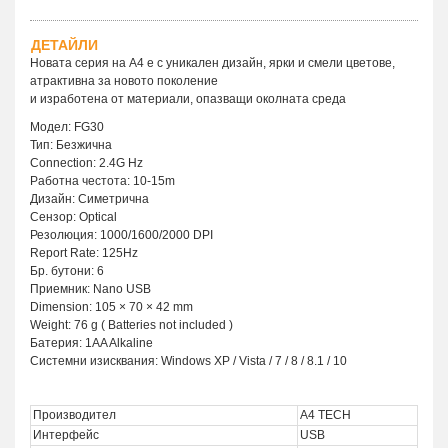
ДЕТАЙЛИ
Новата серия на А4 е с уникален дизайн, ярки и смели цветове,
атрактивна за новото поколение
и изработена от материали, опазващи околната среда
Модел: FG30
Тип: Безжична
Connection: 2.4G Hz
Работна честота: 10-15m
Дизайн: Симетрична
Сензор: Optical
Резолюция: 1000/1600/2000 DPI
Report Rate: 125Hz
Бр. бутони: 6
Приемник: Nano USB
Dimension: 105 × 70 × 42 mm
Weight: 76 g ( Batteries not included )
Батерия: 1AA Alkaline
Системни изисквания: Windows XP / Vista / 7 / 8 / 8.1 / 10
Производител
A4 TECH
Интерфейс
USB