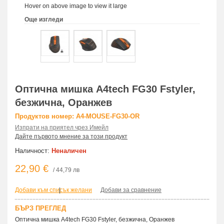
Hover on above image to view it large
Още изгледи
Оптична мишка A4tech FG30 Fstyler,
безжична, Оранжев
Продуктов номер: A4-MOUSE-FG30-OR
Изпрати на приятел чрез Имейл
Дайте първото мнение за този продукт
Наличност:
Неналичен
22,90 €
/ 44,79 лв
Добави към списък желани
|
Добави за сравнение
БЪРЗ ПРЕГЛЕД
Оптична мишка A4tech FG30 Fstyler, безжична, Оранжев