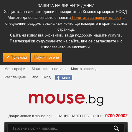
ЗАЩИТА НА ЛИЧНИТЕ ДАННИ
Защитата на личните данни е приоритет за Компютър маркет ЕООД.
Можете да се запознаете с нашата
Политика за поверителност
в
специалния раздел, връзка към който ще намерите в края на всяка
страница.
Сайта ни използва бисквитки, за да подобрим нашите услуги .
Разглеждайки съдържанието на сайта, вие се съгласявате и с
използването на бисквитки.
Приемам
Научи повече
Моят профил
Моят списък желани
Моята кошница
Разплащане
Блог
Вход
0700 20002
Добре дошли в mouse.bg!
НАЦИОНАЛЕН ТЕЛЕФОН: