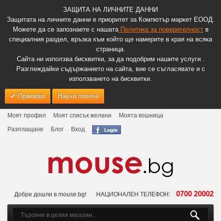
ЗАЩИТА НА ЛИЧНИТЕ ДАННИ
Защитата на личните данни е приоритет за Компютър маркет ЕООД.
Можете да се запознаете с нашата
Политика за поверителност
в
специалния раздел, връзка към който ще намерите в края на всяка
страница.
Сайта ни използва бисквитки, за да подобрим нашите услуги .
Разглеждайки съдържанието на сайта, вие се съгласявате и с
използването на бисквитки.
Приемам
Научи повече
Моят профил
Моят списък желани
Моята кошница
Разплащане
Блог
Вход
0700 20002
Добре дошли в mouse.bg!
НАЦИОНАЛЕН ТЕЛЕФОН: