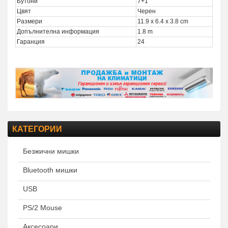
Бутони
7+1
Цвят
Черен
Размери
11.9 x 6.4 x 3.8 cm
Допълнителна информация
1.8 m
Гаранция
24
КАТЕГОРИИ
Безжични мишки
Bluetooth мишки
USB
PS/2 Mouse
Аксесоари