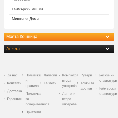
Геймърски мишки
Мишки за Дами
Моята Кошница
Анкета
За нас
Политика
Лаптопи
Компютри
Рутери
Безжични
и
втора
клавиатури
Контакти
Таблети
Точки за
правила
употреба
достъп
Геймърски
Доставка
Политика
Лаптопи
клавиатури
Гаранция
за
втора
поверителност
употреба
Приятели