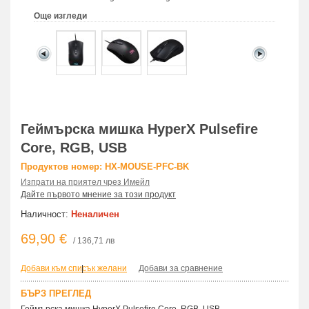
Още изгледи
Геймърска мишка HyperX Pulsefire
Core, RGB, USB
Продуктов номер: HX-MOUSE-PFC-BK
Изпрати на приятел чрез Имейл
Дайте първото мнение за този продукт
Наличност:
Неналичен
69,90 €
/ 136,71 лв
Добави към списък желани
|
Добави за сравнение
БЪРЗ ПРЕГЛЕД
Геймърска мишка HyperX Pulsefire Core, RGB, USB