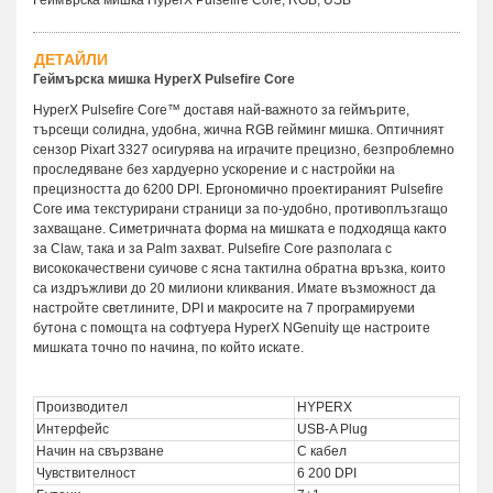
ДЕТАЙЛИ
Геймърска мишка HyperX Pulsefire Core
HyperX Pulsefire Core™ доставя най-важното за геймърите,
търсещи солидна, удобна, жична RGB гейминг мишка. Оптичният
сензор Pixart 3327 осигурява на играчите прецизно, безпроблемно
проследяване без хардуерно ускорение и с настройки на
прецизността до 6200 DPI. Ергономично проектираният Pulsefire
Core има текстурирани страници за по-удобно, противоплъзгащо
захващане. Симетричната форма на мишката е подходяща както
за Claw, така и за Palm захват. Pulsefire Core разполага с
висококачествени суичове с ясна тактилна обратна връзка, които
са издръжливи до 20 милиони кликвания. Имате възможност да
настройте светлините, DPI и макросите на 7 програмируеми
бутона с помощта на софтуера HyperX NGenuity ще настроите
мишката точно по начина, по който искате.
Производител
HYPERX
Интерфейс
USB-A Plug
Начин на свързване
С кабел
Чувствителност
6 200 DPI