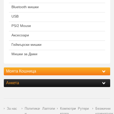
Bluetooth мишки
USB
PS/2 Mouse
Аксесоари
Геймърски мишки
Мишки за Дами
Моята Кошница
Анкета
За нас
Политика
Лаптопи
Компютри
Рутери
Безжични
и
втора
клавиатури