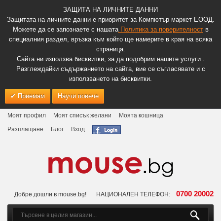
ЗАЩИТА НА ЛИЧНИТЕ ДАННИ
Защитата на личните данни е приоритет за Компютър маркет ЕООД.
Можете да се запознаете с нашата
Политика за поверителност
в
специалния раздел, връзка към който ще намерите в края на всяка
страница.
Сайта ни използва бисквитки, за да подобрим нашите услуги .
Разглеждайки съдържанието на сайта, вие се съгласявате и с
използването на бисквитки.
Приемам
Научи повече
Моят профил
Моят списък желани
Моята кошница
Разплащане
Блог
Вход
0700 20002
Добре дошли в mouse.bg!
НАЦИОНАЛЕН ТЕЛЕФОН: