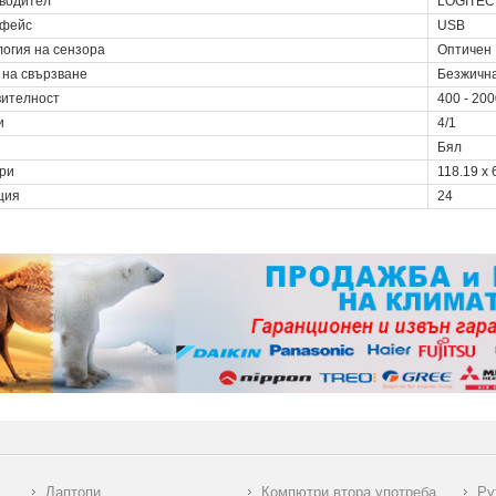
водител
LOGITE
фейс
USB
логия на сензора
Оптичен
 на свързване
Безжичн
вителност
400 - 20
и
4/1
Бял
ри
118.19 x 
ция
24
Лаптопи
Компютри втора употреба
Ру