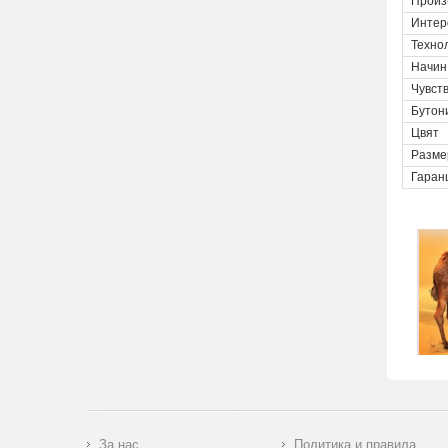
Произ
Интер
Техно
Начин
Чувст
Бутон
Цвят
Разме
Гаран
За нас
Политика и правила