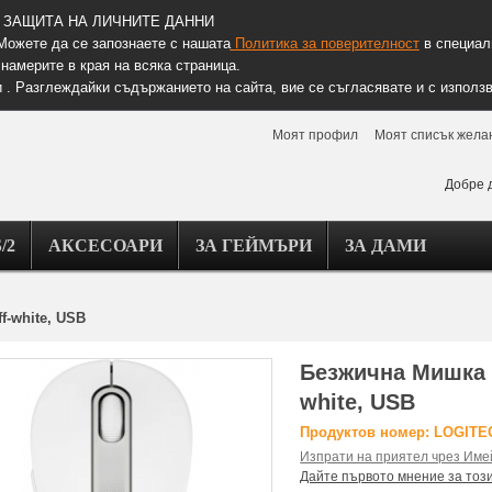
ЗАЩИТА НА ЛИЧНИТЕ ДАННИ
Можете да се запознаете с нашата
Политика за поверителност
в специалн
намерите в края на всяка страница.
 . Разглеждайки съдържанието на сайта, вие се съгласявате и с използв
Моят профил
Моят списък жела
Добре 
/2
АКСЕСОАРИ
ЗА ГЕЙМЪРИ
ЗА ДАМИ
f-white, USB
Безжична Мишка L
white, USB
Продуктов номер: LOGIT
Изпрати на приятел чрез Име
Дайте първото мнение за тоз