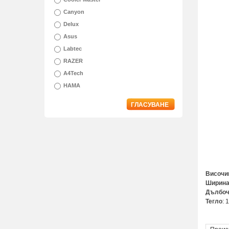
Canyon
Delux
Asus
Labtec
RAZER
A4Tech
HAMA
ГЛАСУВАНЕ
Височи
Ширин
Дълбоч
Тегло
: 