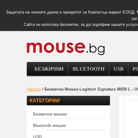
Защитата на личните данни е приоритет за Компютър маркет ЕООД. 
ще 
Сайта ни използва бисквитки, за да подобрим нашите услуги
БЕЗЖИЧНИ
BLUETOOTH
USB
PS
Начало
/
Безжична Мишка Logitech Signature M650 L - Of
КАТЕГОРИИ
Безжични мишки
Bluetooth мишки
USB