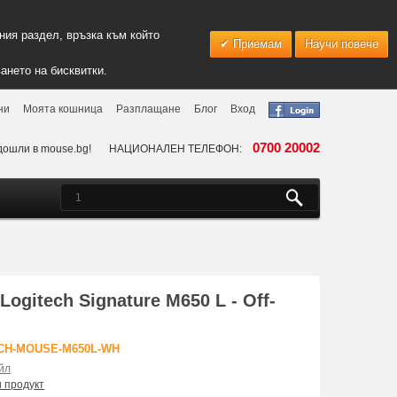
ия раздел, връзка към който
Приемам
Научи повече
ането на бисквитки.
ни
Моята кошница
Разплащане
Блог
Вход
0700 20002
дошли в mouse.bg!
НАЦИОНАЛЕН ТЕЛЕФОН:
ogitech Signature M650 L - Off-
ECH-MOUSE-M650L-WH
йл
и продукт