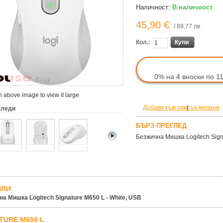
Наличност:
В наличност
45,90 €
/ 89,77 лв
Кол.:
Купи
0% на 4 вноски по 11
 above image to view it large
Добави към списък желани
|
гледи
БЪРЗ ПРЕГЛЕД
Безжична Мишка Logitech Signa
ЙЛИ
а Мишка Logitech Signature M650 L - White, USB
TURE M650 L