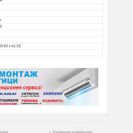
CH
а
00
65.63 x 41.52
тери
Безжични клавиатури