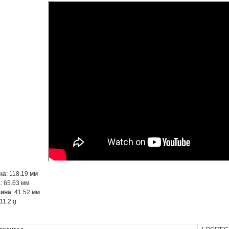
на
: 118.19 мм
а
: 65.63 мм
ина
: 41.52 мм
111.2 g