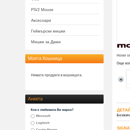
PS/2 Mouse
Аксесоари
Геймърски мишки
Мишки за Дами
Hover on
Моята Кошница
Още из
Нямате продукти в кошницата.
Анкета
ДЕТА
Коя е любимата Ви марка?
Безжичн
Microsoft
Logitech
SIGNA
Cooler Master