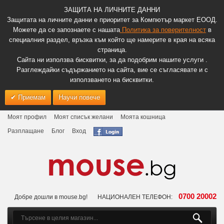
ЗАЩИТА НА ЛИЧНИТЕ ДАННИ
Защитата на личните данни е приоритет за Компютър маркет ЕООД.
Можете да се запознаете с нашата
Политика за поверителност
в
специалния раздел, връзка към който ще намерите в края на всяка
страница.
Сайта ни използва бисквитки, за да подобрим нашите услуги .
Разглеждайки съдържанието на сайта, вие се съгласявате и с
използването на бисквитки.
Приемам
Научи повече
Моят профил
Моят списък желани
Моята кошница
Разплащане
Блог
Вход
0700 20002
Добре дошли в mouse.bg!
НАЦИОНАЛЕН ТЕЛЕФОН: