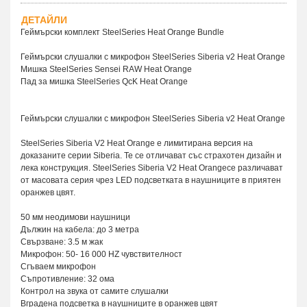
ДЕТАЙЛИ
Геймърски комплект SteelSeries Heat Orange Bundle
Геймърски слушалки с микрофон SteelSeries Siberia v2 Heat Orange
Мишка SteelSeries Sensei RAW Heat Orange
Пад за мишка SteelSeries QcK Heat Orange
Геймърски слушалки с микрофон SteelSeries Siberia v2 Heat Orange
SteelSeries Siberia V2 Heat Orange е лимитирана версия на
доказаните серии Siberia. Те се отличават със страхотен дизайн и
лека конструкция. SteelSeries Siberia V2 Heat Orangeсе различават
от масовата серия чрез LED подсветката в наушниците в приятен
оранжев цвят.
50 мм неодимови наушници
Дължин на кабела: до 3 метра
Свързване: 3.5 м жак
Микрофон: 50- 16 000 HZ чувствителност
Сгъваем микрофон
Съпротивление: 32 ома
Контрол на звука от самите слушалки
Вградена подсветка в наушниците в оранжев цвят