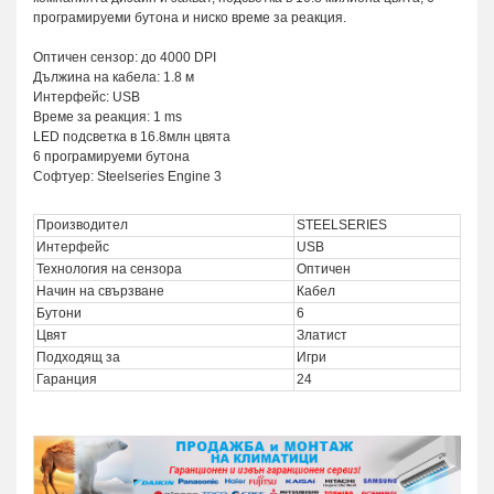
програмируеми бутона и ниско време за реакция.
Оптичен сензор: до 4000 DPI
Дължина на кабела: 1.8 м
Интерфейс: USB
Време за реакция: 1 ms
LED подсветка в 16.8млн цвята
6 програмируеми бутона
Софтуер: Steelseries Engine 3
Производител
STEELSERIES
Интерфейс
USB
Технология на сензора
Оптичен
Начин на свързване
Кабел
Бутони
6
Цвят
Златист
Подходящ за
Игри
Гаранция
24