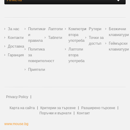
За нас
Политика
Лаптопи
Компютри
Рутери
Безжични
и
втора
клавиатури
Контакти
Таблети
Точки за
правила
употреба
достъп
Геймърски
Доставка
Политика
Лаптопи
клавиатури
Гаранция
за
втора
поверителност
употреба
Приятели
Privacy Policy
Карта на сайта
Критерии за търсене
Разширено търсене
Поръчки и върнати
Контакт
www.mouse.bg