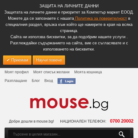
ЗАЩИТА НА ЛИЧНИТЕ ДАННИ
Защитата на личните данни е приоритет за Компютър маркет ЕООД.
Можете да се запознаете с нашата
Политика за поверителност
в
специалния раздел, връзка към който ще намерите в края на всяка
страница.
Сайта ни използва бисквитки, за да подобрим нашите услуги .
Разглеждайки съдържанието на сайта, вие се съгласявате и с
използването на бисквитки.
Приемам
Научи повече
Моят профил
Моят списък желани
Моята кошница
Разплащане
Блог
Вход
0700 20002
Добре дошли в mouse.bg!
НАЦИОНАЛЕН ТЕЛЕФОН: