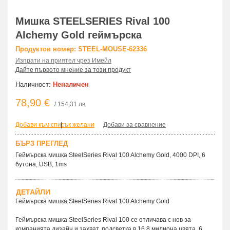
Мишка STEELSERIES Rival 100
Alchemy Gold геймърска
Продуктов номер: STEEL-MOUSE-62336
Изпрати на приятел чрез Имейл
Дайте първото мнение за този продукт
Наличност:
Неналичен
78,90 €
/ 154,31 лв
Добави към списък желани
|
Добави за сравнение
БЪРЗ ПРЕГЛЕД
Геймърска мишка SteelSeries Rival 100 Alchemy Gold, 4000 DPI, 6
бутона, USB, 1ms
ДЕТАЙЛИ
Геймърска мишка SteelSeries Rival 100 Alchemy Gold
Геймърска мишка SteelSeries Rival 100 се отличава с нов за
компанията дизайн и захват, подсветка в 16.8 милиона цвята, 6