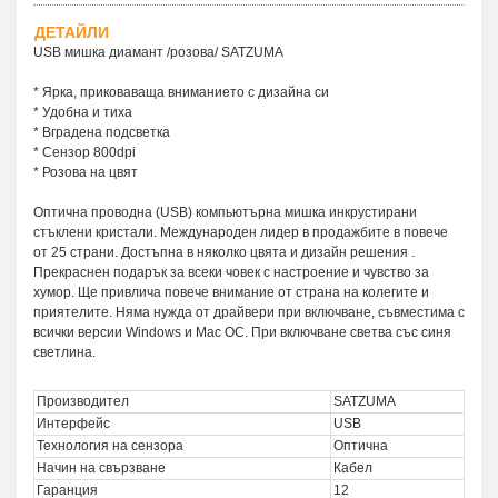
ДЕТАЙЛИ
USB мишка диамант /розова/ SATZUMA
* Ярка, приковаваща вниманието с дизайна си
* Удобна и тиха
* Вградена подсветка
* Сензор 800dpi
* Розова на цвят
Оптична проводна (USB) компьютърна мишка инкрустирани
стъклени кристали. Международен лидер в продажбите в повече
от 25 страни. Достъпна в няколко цвята и дизайн решения .
Прекраснен подарък за всеки човек с настроение и чувство за
хумор. Ще привлича повече внимание от страна на колегите и
приятелите. Няма нужда от драйвери при включване, съвместима с
всички версии Windows и Mac OC. При включване светва със синя
светлина.
Производител
SATZUMA
Интерфейс
USB
Технология на сензора
Оптична
Начин на свързване
Кабел
Гаранция
12