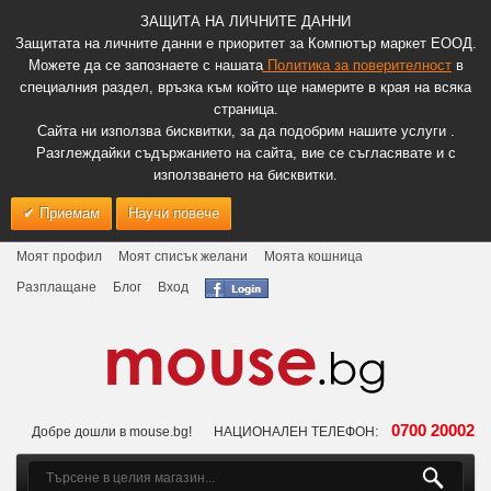
ЗАЩИТА НА ЛИЧНИТЕ ДАННИ
Защитата на личните данни е приоритет за Компютър маркет ЕООД.
Можете да се запознаете с нашата
Политика за поверителност
в
специалния раздел, връзка към който ще намерите в края на всяка
страница.
Сайта ни използва бисквитки, за да подобрим нашите услуги .
Разглеждайки съдържанието на сайта, вие се съгласявате и с
използването на бисквитки.
Приемам
Научи повече
Моят профил
Моят списък желани
Моята кошница
Разплащане
Блог
Вход
0700 20002
Добре дошли в mouse.bg!
НАЦИОНАЛЕН ТЕЛЕФОН: