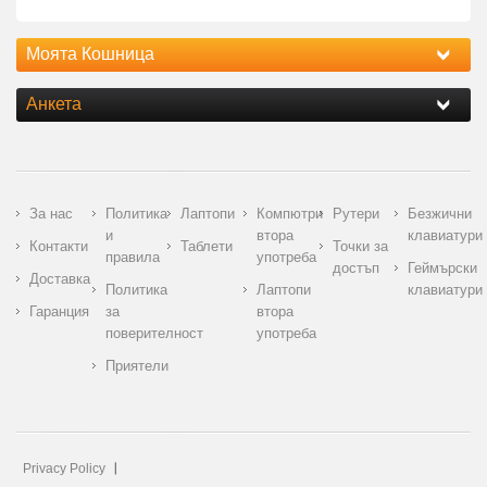
Моята Кошница
Анкета
За нас
Политика
Лаптопи
Компютри
Рутери
Безжични
и
втора
клавиатури
Контакти
Таблети
Точки за
правила
употреба
достъп
Геймърски
Доставка
Политика
Лаптопи
клавиатури
Гаранция
за
втора
поверителност
употреба
Приятели
Privacy Policy