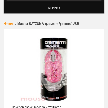
MENU
Начало
/
Мишка SATZUMA диамант /розова/ USB
Hover on above image to view it large