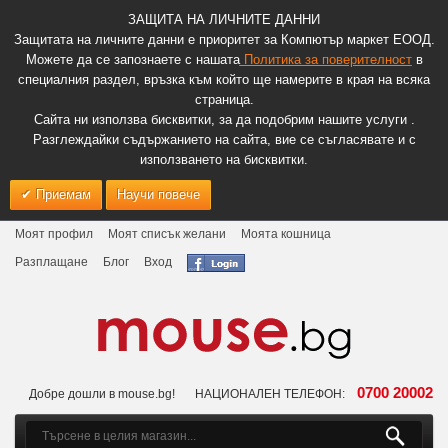
ЗАЩИТА НА ЛИЧНИТЕ ДАННИ
Защитата на личните данни е приоритет за Компютър маркет ЕООД.
Можете да се запознаете с нашата
Политика за поверителност
в
специалния раздел, връзка към който ще намерите в края на всяка
страница.
Сайта ни използва бисквитки, за да подобрим нашите услуги .
Разглеждайки съдържанието на сайта, вие се съгласявате и с
използването на бисквитки.
Приемам
Научи повече
Моят профил
Моят списък желани
Моята кошница
Разплащане
Блог
Вход
0700 20002
Добре дошли в mouse.bg!
НАЦИОНАЛЕН ТЕЛЕФОН: