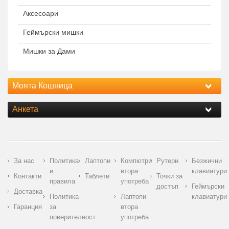
Аксесоари
Геймърски мишки
Мишки за Дами
Моята Кошница
Анкета
За нас
Политика
Лаптопи
Компютри
Рутери
Безжични
и
втора
клавиатури
Контакти
Таблети
Точки за
правила
употреба
достъп
Геймърски
Доставка
Политика
Лаптопи
клавиатури
Гаранция
за
втора
поверителност
употреба