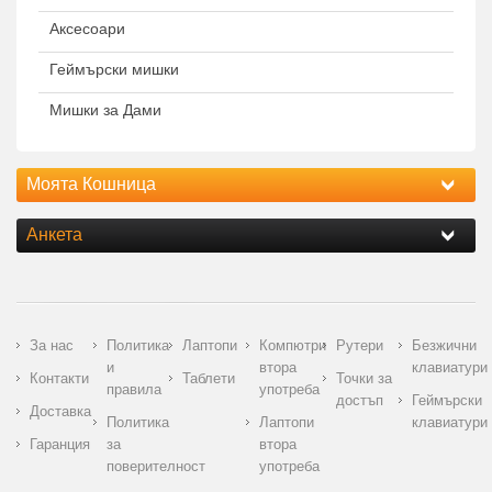
Аксесоари
Геймърски мишки
Мишки за Дами
Моята Кошница
Анкета
За нас
Политика
Лаптопи
Компютри
Рутери
Безжични
и
втора
клавиатури
Контакти
Таблети
Точки за
правила
употреба
достъп
Геймърски
Доставка
Политика
Лаптопи
клавиатури
Гаранция
за
втора
поверителност
употреба