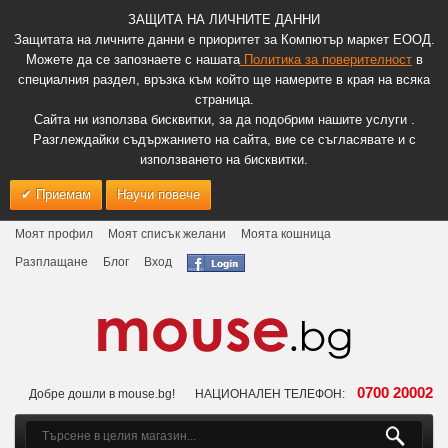
ЗАЩИТА НА ЛИЧНИТЕ ДАННИ
Защитата на личните данни е приоритет за Компютър маркет ЕООД.
Можете да се запознаете с нашата
Политика за поверителност
в
специалния раздел, връзка към който ще намерите в края на всяка
страница.
Сайта ни използва бисквитки, за да подобрим нашите услуги .
Разглеждайки съдържанието на сайта, вие се съгласявате и с
използването на бисквитки.
Приемам
Научи повече
Моят профил
Моят списък желани
Моята кошница
Разплащане
Блог
Вход
0700 20002
Добре дошли в mouse.bg!
НАЦИОНАЛЕН ТЕЛЕФОН: