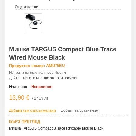
Още изгледи
Мишка TARGUS Compact Blue Trace
Wired Mouse Black
Продуктов номер: AMU75EU
Изпрати на приятел чрез Имейл
Дайте първото мнение за този продукт
Наличност:
Неналичен
13,90 €
/ 27,19 лв
Добави към списък желани
|
Добави за сравнение
БЪРЗ ПРЕГЛЕД
Мишка TARGUS Compact BTrace Rtrctable Mouse Black