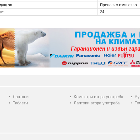
дящ за
Преносим компютър
ция
24
Лаптопи
Компютри втора употреба
Ру
Таблети
Лаптопи втора употреба
То