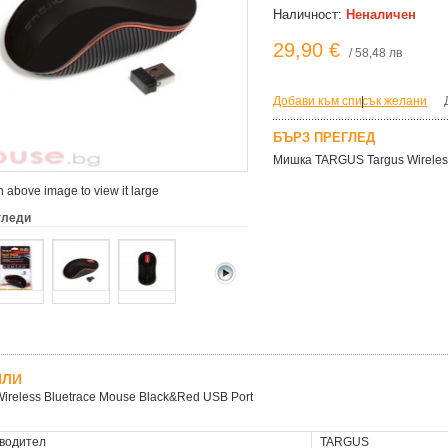
Наличност:
Неналичен
29,90 €
/ 58,48 лв
Добави към списък желани
|
БЪРЗ ПРЕГЛЕД
Мишка TARGUS Targus Wireless
 above image to view it large
гледи
ЙЛИ
Wireless Bluetrace Mouse Black&Red USB Port
водител
TARGUS