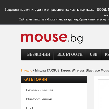
Защитата на личните данни е приоритет за Компютър маркет ЕООД. 
ще 
Сайта ни използва бисквитки, за да подобрим нашите услуги
БЕЗЖИЧНИ
BLUETOOTH
USB
PS
Начало
/
Мишка TARGUS Targus Wireless Bluetrace Mous
КАТЕГОРИИ
Безжични мишки
Bluetooth мишки
USB