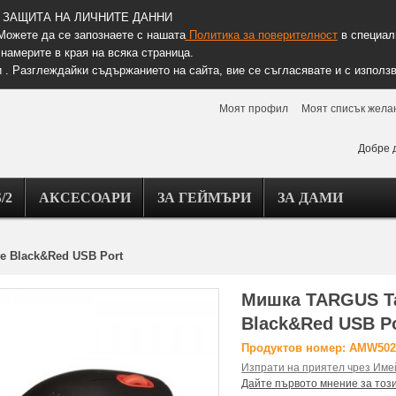
ЗАЩИТА НА ЛИЧНИТЕ ДАННИ
Можете да се запознаете с нашата
Политика за поверителност
в специалн
намерите в края на всяка страница.
 . Разглеждайки съдържанието на сайта, вие се съгласявате и с използв
Моят профил
Моят списък жела
Добре 
/2
АКСЕСОАРИ
ЗА ГЕЙМЪРИ
ЗА ДАМИ
e Black&Red USB Port
Мишка TARGUS Ta
Black&Red USB P
Продуктов номер: AMW50
Изпрати на приятел чрез Име
Дайте първото мнение за тоз