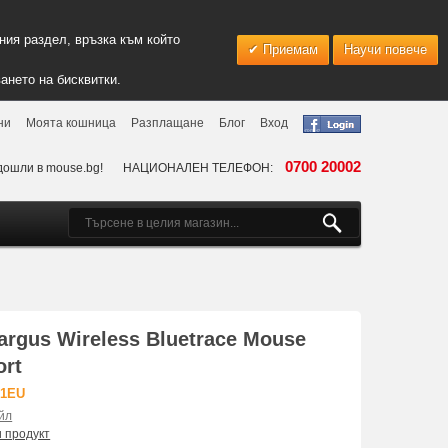
ия раздел, връзка към който
Приемам
Научи повече
ането на бисквитки.
ни
Моята кошница
Разплащане
Блог
Вход
0700 20002
дошли в mouse.bg!
НАЦИОНАЛЕН ТЕЛЕФОН:
rgus Wireless Bluetrace Mouse
ort
21EU
йл
и продукт