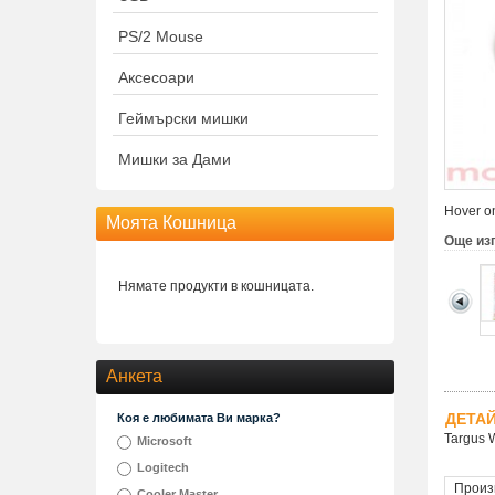
PS/2 Mouse
Аксесоари
Геймърски мишки
Мишки за Дами
Hover on
Моята Кошница
Още из
Нямате продукти в кошницата.
Анкета
ДЕТА
Коя е любимата Ви марка?
Targus 
Microsoft
Logitech
Произ
Cooler Master