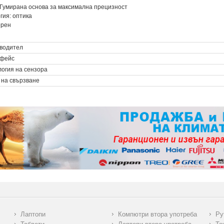
 Гумирана основа за максимална прецизност
гия: оптика
ерен
водител
фейс
логия на сензора
 на свързване
Лаптопи
Компютри втора употреба
Ру