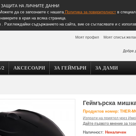
ЗАЩИТА НА ЛИЧНИТЕ ДАННИ
Можете да се запознаете с нашата
Политика за поверителност
в специалн
намерите в края на всяка страница.
 . Разглеждайки съдържанието на сайта, вие се съгласявате и с използв
Моят профил
Моят списък жела
Добре 
/2
АКСЕСОАРИ
ЗА ГЕЙМЪРИ
ЗА ДАМИ
Геймърска мишка
Продуктов номер: THER-
Изпрати на приятел чрез Име
Дайте първото мнение за тоз
Наличност:
Неналичен