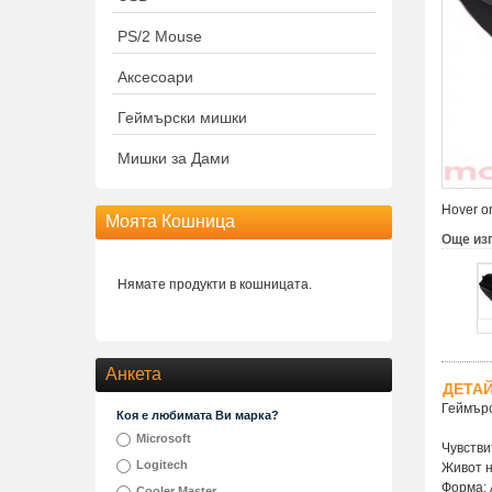
PS/2 Mouse
Аксесоари
Геймърски мишки
Мишки за Дами
Hover on
Моята Кошница
Още из
Нямате продукти в кошницата.
Анкета
ДЕТА
Геймърс
Коя е любимата Ви марка?
Microsoft
Чувстви
Logitech
Живот н
Форма: 
Cooler Master