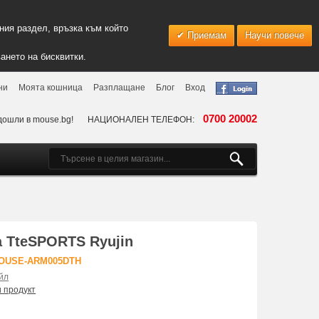
ия раздел, връзка към който
Приемам
Научи повече
ането на бисквитки.
ни
Моята кошница
Разплащане
Блог
Вход
0700 20002
дошли в mouse.bg!
НАЦИОНАЛЕН ТЕЛЕФОН:
 TteSPORTS Ryujin
MOUSE-ARM005DTH
йл
и продукт