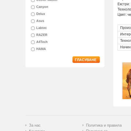
Екстри:
Canyon
Техноло
Delux
Цвят: ч
Asus
Произ
Labtec
Интер
RAZER
Техно
A4Tech
Начин
HAMA
ГЛАСУВАНЕ
За нас
Политика и правила