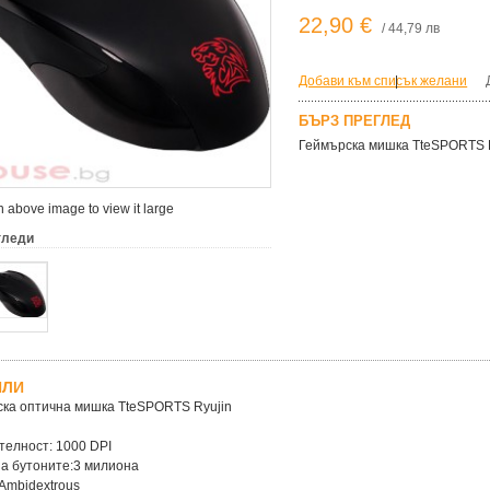
22,90 €
/ 44,79 лв
Добави към списък желани
|
БЪРЗ ПРЕГЛЕД
Геймърска мишка TteSPORTS 
 above image to view it large
гледи
ЙЛИ
ка оптична мишка TteSPORTS Ryujin
телност: 1000 DPI
а бутоните:3 милиона
Ambidextrous