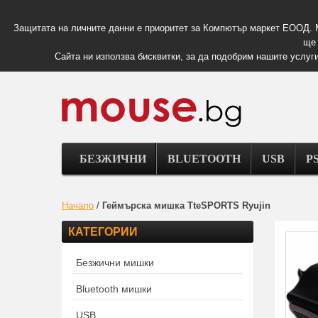
Защитата на личните данни е приоритет за Компютър маркет ЕООД. 
ще 
Сайта ни използва бисквитки, за да подобрим нашите услуги
БЕЗЖИЧНИ
BLUETOOTH
USB
PS
Начало
/
Геймърска мишка TteSPORTS Ryujin
КАТЕГОРИИ
Безжични мишки
Bluetooth мишки
USB