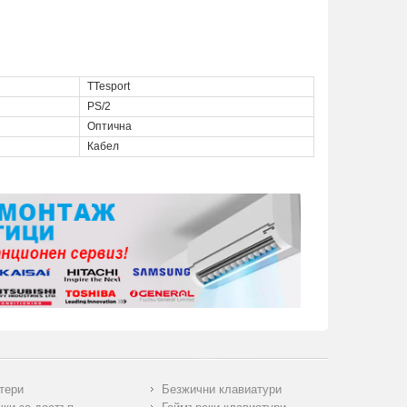
TTesport
PS/2
Оптична
Кабел
тери
Безжични клавиатури