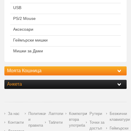
USB
PS/2 Mouse
Аксесоари
Геймърски мишки
Мишки за Дами
Моята Кошница
Анкета
За нас
Политика
Лаптопи
Компютри
Рутери
Безжични
и
втора
клавиатури
Контакти
Таблети
Точки за
правила
употреба
достъп
Геймърски