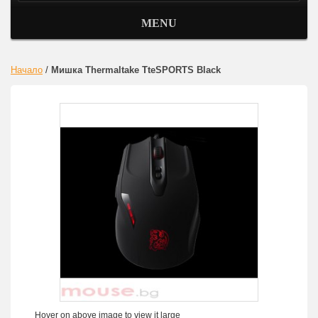
MENU
Начало
/
Мишка Thermaltake TteSPORTS Black
Hover on above image to view it large