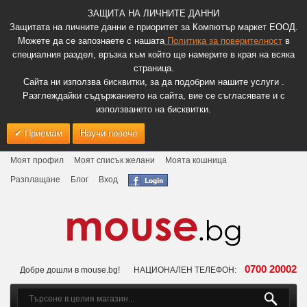
ЗАЩИТА НА ЛИЧНИТЕ ДАННИ
Защитата на личните данни е приоритет за Компютър маркет ЕООД.
Можете да се запознаете с нашата
Политика за поверителност
в
специалния раздел, връзка към който ще намерите в края на всяка
страница.
Сайта ни използва бисквитки, за да подобрим нашите услуги .
Разглеждайки съдържанието на сайта, вие се съгласявате и с
използването на бисквитки.
Приемам
Научи повече
Моят профил
Моят списък желани
Моята кошница
Разплащане
Блог
Вход
0700 20002
Добре дошли в mouse.bg!
НАЦИОНАЛЕН ТЕЛЕФОН: