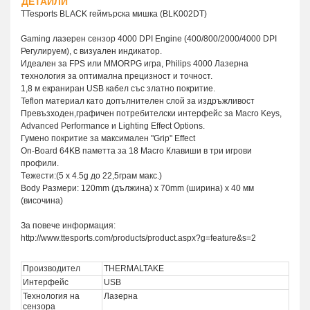
ДЕТАЙЛИ
TTesports BLACK геймърска мишка (BLK002DT)
Gaming лазерен сензор 4000 DPI Engine (400/800/2000/4000 DPI
Регулируем), с визуален индикатор.
Идеален за FPS или MMORPG игра, Philips 4000 Лазерна
технология за оптимална прецизност и точност.
1,8 м екраниран USB кабел със златно покритие.
Teflon материал като допълнителен слой за издръжливост
Превъзходен,графичен потребителски интерфейс за Macro Keys,
Advanced Performance и Lighting Effect Options.
Гумено покритие за максимален "Grip" Effect
On-Board 64KB паметта за 18 Macro Клавиши в три игрови
профили.
Тeжести:(5 х 4.5g до 22,5грам макс.)
Body Размери: 120mm (дължина) х 70mm (ширина) х 40 мм
(височина)
За повече информация:
http://www.ttesports.com/products/product.aspx?g=feature&s=2
Производител
THERMALTAKE
Интерфейс
USB
Технология на
Лазерна
сензора