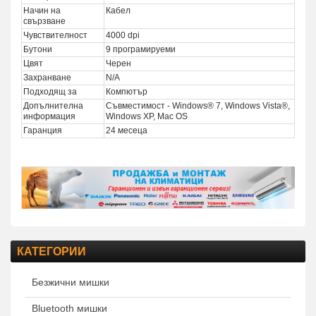
Начин на
Кабел
свързване
Чувствителност
4000 dpi
Бутони
9 програмируеми
Цвят
Черен
Захранване
N/A
Подходящ за
Компютър
Допълнителна
Съвместимост - Windows® 7, Windows Vista®,
информация
Windows XP, Mac OS
Гаранция
24 месеца
КАТЕГОРИИ
Безжични мишки
Bluetooth мишки