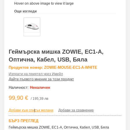
Hover on above image to view it large
Още изгледи
Геймърска мишка ZOWIE, EC1-A,
Оптична, Кабел, USB, Бяла
Продуктов номер: ZOWIE-MOUSE-EC1-A-WHITE
Изпрати на приятел чрез Имейл
Дайте първото мнение за този продукт
Наличност:
Неналичен
99,90 €
/ 195,39 лв
Добави към списък желани
|
Добави за сравнение
БЪРЗ ПРЕГЛЕД
Геймърска мишка ZOWIE, EC1-A, Оптична, Кабел, USB, Бяла