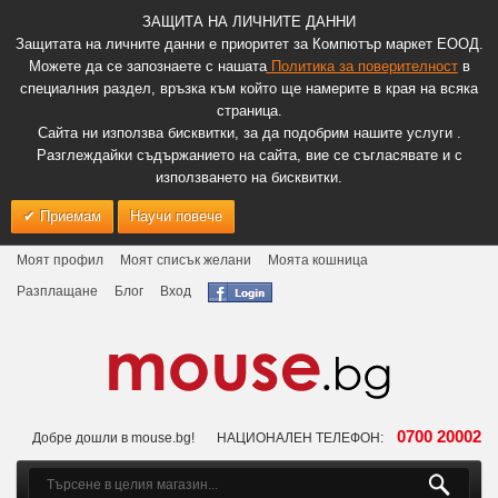
ЗАЩИТА НА ЛИЧНИТЕ ДАННИ
Защитата на личните данни е приоритет за Компютър маркет ЕООД.
Можете да се запознаете с нашата
Политика за поверителност
в
специалния раздел, връзка към който ще намерите в края на всяка
страница.
Сайта ни използва бисквитки, за да подобрим нашите услуги .
Разглеждайки съдържанието на сайта, вие се съгласявате и с
използването на бисквитки.
Приемам
Научи повече
Моят профил
Моят списък желани
Моята кошница
Разплащане
Блог
Вход
0700 20002
Добре дошли в mouse.bg!
НАЦИОНАЛЕН ТЕЛЕФОН: