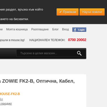
ия раздел, връзка към който
Приемам
Научи повече
ането на бисквитки.
ни
Моята кошница
Разплащане
Блог
Вход
0700 20002
дошли в mouse.bg!
НАЦИОНАЛЕН ТЕЛЕФОН:
 ZOWIE FK2-B, Оптична, Кабел,
MOUSE-FK2-B
йл
и продукт