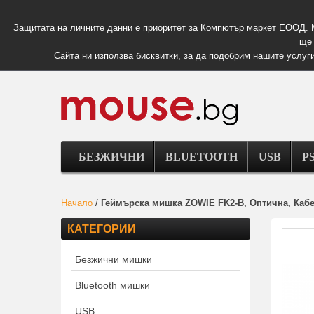
Защитата на личните данни е приоритет за Компютър маркет ЕООД. 
ще 
Сайта ни използва бисквитки, за да подобрим нашите услуги
БЕЗЖИЧНИ
BLUETOOTH
USB
PS
Начало
/
Геймърска мишка ZOWIE FK2-B, Оптична, Каб
КАТЕГОРИИ
Безжични мишки
Bluetooth мишки
USB