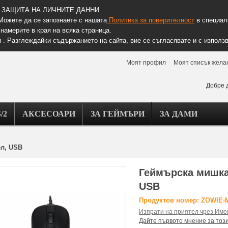
ЗАЩИТА НА ЛИЧНИТЕ ДАННИ
Можете да се запознаете с нашата
Политика за поверителност
в специалн
намерите в края на всяка страница.
 . Разглеждайки съдържанието на сайта, вие се съгласявате и с използв
Моят профил
Моят списък жела
Добре 
/2
АКСЕСОАРИ
ЗА ГЕЙМЪРИ
ЗА ДАМИ
ел, USB
Геймърска мишка
USB
Продуктов номер: ZOWIE-
Изпрати на приятел чрез Име
Дайте първото мнение за тоз