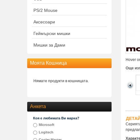
PS/2 Mouse
Аксесоари
Геймърски мишки
Мишки за Дами
Hover on
Моята Кошница
Още из
Нямате продукти в кошницата.
Анкета
ДЕТА
Коя е любимата Ви марка?
Серията
Microsoft
предлаг
Logitech
Характ
Cooler Master