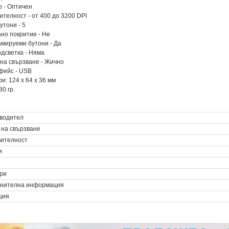
р - Оптичен
вителност - от 400 до 3200 DPI
утони - 5
ано покритие - Не
амируеми бутони - Да
одсветка - Няма
 на свързване - Жично
фейс - USB
и: 124 x 64 x 36 мм
 80 гр.
водител
 на свързване
вителност
и
ри
нителна информация
ция