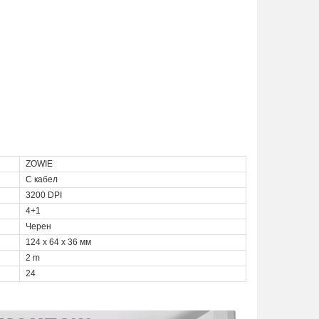
ZOWIE
С кабел
3200 DPI
4+1
Черен
124 x 64 x 36 мм
2 m
24