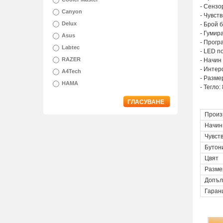
- Сензо
Canyon
- Чувст
Delux
- Брой б
- Гумир
Asus
- Прогр
Labtec
- LED п
RAZER
- Начин
- Интер
A4Tech
- Размер
HAMA
- Тегло:
ГЛАСУВАНЕ
Произ
Начин
Чувст
Бутон
Цвят
Разме
Допъл
Гаран