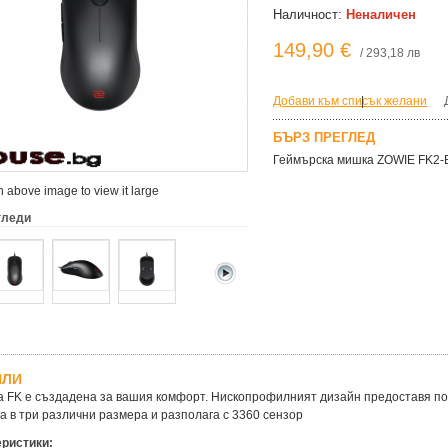
Наличност:
Неналичен
149,90 €
/ 293,18 лв
Добави към списък желани
|
БЪРЗ ПРЕГЛЕД
Геймърска мишка ZOWIE FK2-B
 above image to view it large
гледи
ЙЛИ
 FK е създадена за вашия комфорт. Нископрофилният дизайн предоставя по-
а в три различни размера и разполага с 3360 сензор
еристики: