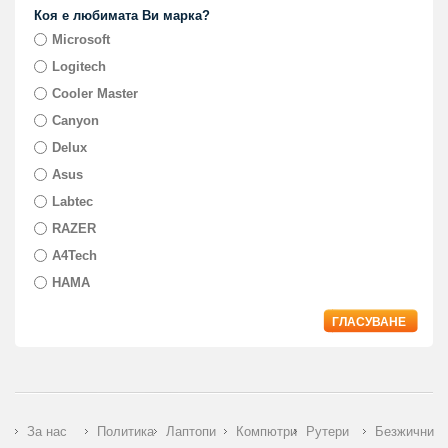
Коя е любимата Ви марка?
Microsoft
Logitech
Cooler Master
Canyon
Delux
Asus
Labtec
RAZER
A4Tech
HAMA
ГЛАСУВАНЕ
За нас
Политика
Лаптопи
Компютри
Рутери
Безжични