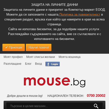
ЗАЩИТА НА ЛИЧНИТЕ ДАННИ
Защитата на личните данни е приоритет за Компютър маркет ЕООД.
Можете да се запознаете с нашата
Политика за поверителност
в
специалния раздел, връзка към който ще намерите в края на всяка
страница.
Сайта ни използва бисквитки, за да подобрим нашите услуги .
Разглеждайки съдържанието на сайта, вие се съгласявате и с
използването на бисквитки.
Приемам
Научи повече
Моят профил
Моят списък желани
Моята кошница
Разплащане
Блог
Вход
0700 20002
Добре дошли в mouse.bg!
НАЦИОНАЛЕН ТЕЛЕФОН: