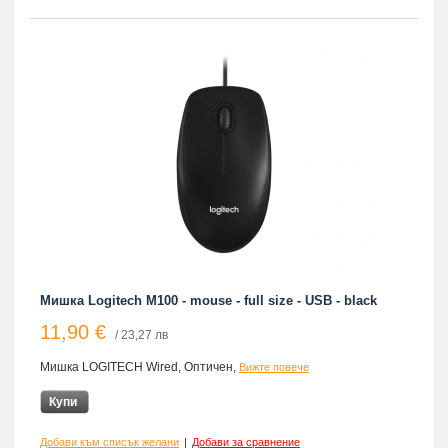
Мишка Logitech M100 - mouse - full size - USB - black
11,90 €
/ 23,27 лв
Мишка LOGITECH Wired, Оптичен,
Вижте повече
Купи
Добави към списък желани
|
Добави за сравнение