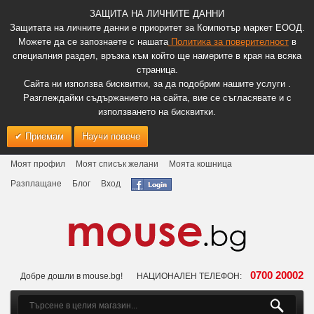
ЗАЩИТА НА ЛИЧНИТЕ ДАННИ
Защитата на личните данни е приоритет за Компютър маркет ЕООД.
Можете да се запознаете с нашата
Политика за поверителност
в
специалния раздел, връзка към който ще намерите в края на всяка
страница.
Сайта ни използва бисквитки, за да подобрим нашите услуги .
Разглеждайки съдържанието на сайта, вие се съгласявате и с
използването на бисквитки.
Приемам
Научи повече
Моят профил
Моят списък желани
Моята кошница
Разплащане
Блог
Вход
0700 20002
Добре дошли в mouse.bg!
НАЦИОНАЛЕН ТЕЛЕФОН: